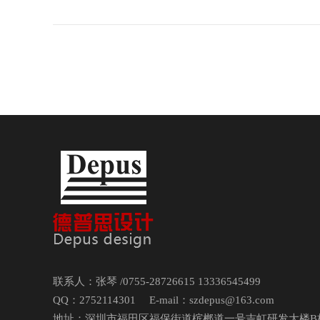
联系人：张琴 /0755-28726615 13336545499
QQ：2752114301 E-mail：szdepus@163.com
地址：深圳市福田区福保街道槟榔道一号吉虹研发大楼B栋